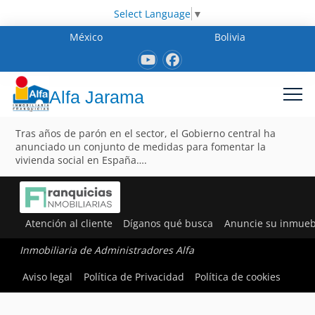
Select Language
▼
México
Bolivia
Alfa Jarama
Tras años de parón en el sector, el Gobierno central ha
anunciado un conjunto de medidas para fomentar la
vivienda social en España….
Atención al cliente
Díganos qué busca
Anuncie su inmueb
Inmobiliaria de Administradores Alfa
Aviso legal
Política de Privacidad
Política de cookies