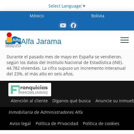
Select Language
▼
México
Bolivia
Alfa Jarama
Durante el pasado mes de mayo en España se vendieron,
según los datos del Instituto Nacional de Estadística (INE),
44.782 viviendas. La cifra supuso un incremento interanual
del 23%, el más alto en seis años.
Atención al cliente
Díganos qué busca
Anuncie su inmueb
Inmobiliaria de Administradores Alfa
Aviso legal
Política de Privacidad
Política de cookies