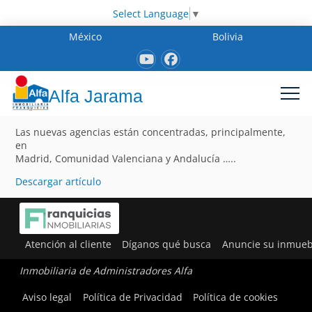
Select Language
▼
México
Bolivia
Alfa Jarama
Las nuevas agencias están concentradas, principalmente,
en
Madrid, Comunidad Valenciana y Andalucía …..
Descargar artículo
Atención al cliente
Díganos qué busca
Anuncie su inmueb
Inmobiliaria de Administradores Alfa
Aviso legal
Política de Privacidad
Política de cookies