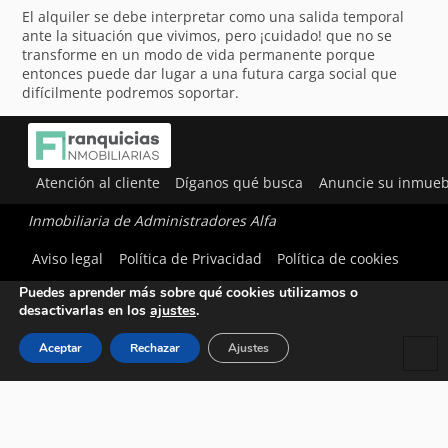
El alquiler se debe interpretar como una salida temporal
ante la situación que vivimos, pero ¡cuidado! que no se
transforme en un modo de vida permanente porque
entonces puede dar lugar a una futura carga social que
difícilmente podremos soportar.
Atención al cliente
Díganos qué busca
Anuncie su inmueb
Inmobiliaria de Administradores Alfa
Utilizamos cookies para ofrecerte la mejor experiencia en
Aviso legal
Política de Privacidad
Política de cookies
nuestra web.
Puedes aprender más sobre qué cookies utilizamos o
desactivarlas en los
ajustes
.
Aceptar
Rechazar
Ajustes