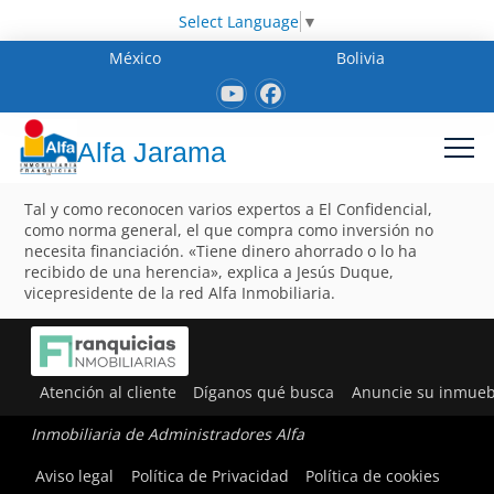
Select Language
▼
México
Bolivia
Alfa Jarama
Tal y como reconocen varios expertos a El Confidencial,
como norma general, el que compra como inversión no
necesita financiación. «Tiene dinero ahorrado o lo ha
recibido de una herencia», explica a Jesús Duque,
vicepresidente de la red Alfa Inmobiliaria.
Atención al cliente
Díganos qué busca
Anuncie su inmueb
Inmobiliaria de Administradores Alfa
Aviso legal
Política de Privacidad
Política de cookies