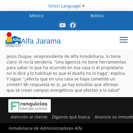
Select Language
▼
México
Bolivia
Alfa Jarama
Jesús Duque, vicepresidente de Alfa Inmobiliaria, lo tiene
claro: él no la vendería. “Una agencia no tiene herramientas
para saber lo que ha ocurrido en esa casa si el propietario
no lo dice y lo habitual es que el dueño no lo haga”, explica.
Y sigue: “¿Afecta que en una casa se haya cometido un
crimen? Mi respuesta es sí, ya hay estudios que afirman
que se crean campos energéticos que afectan a la salud”
Atención al cliente
Díganos qué busca
Anuncie su inmueb
Inmobiliaria de Administradores Alfa