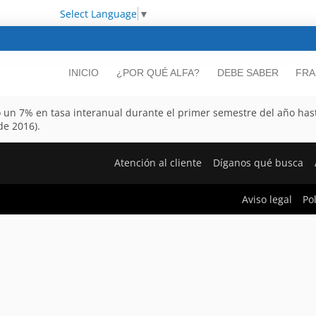
Select Language
▼
INICIO
¿POR QUÉ ALFA?
DEBE SABER
FRA
ó un 7% en tasa interanual durante el primer semestre del año ha
e 2016).
Atención al cliente
Díganos qué busca
Aviso legal
Po