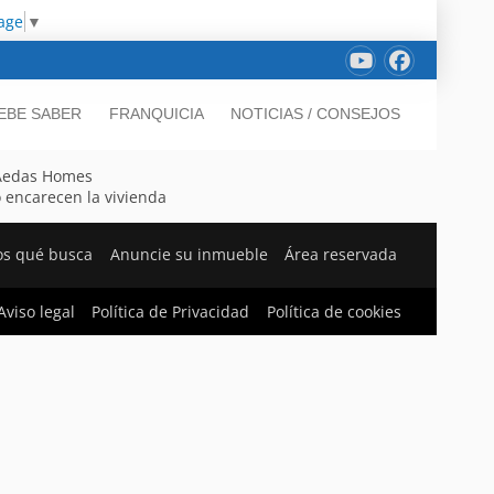
age
▼
EBE SABER
FRANQUICIA
NOTICIAS / CONSEJOS
n Aedas Homes
o encarecen la vivienda
os qué busca
Anuncie su inmueble
Área reservada
Aviso legal
Política de Privacidad
Política de cookies