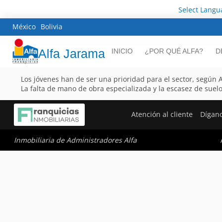
Select Langu
México
Bolivia
Alfa Jarama
INICIO
¿POR QUÉ ALFA?
D
Los jóvenes han de ser una prioridad para el sector, segú
La falta de mano de obra especializada y la escasez de suel
Atención al cliente
Dígan
Inmobiliaria de Administradores Alfa