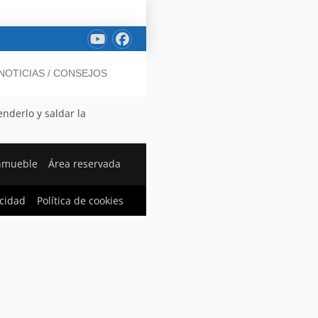
NOTICIAS / CONSEJOS
nderlo y saldar la
nmueble
Área reservada
acidad
Política de cookies