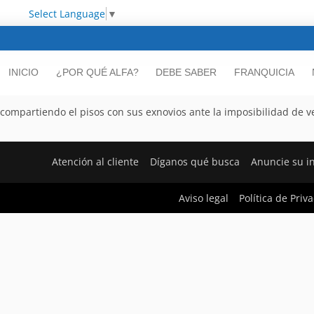
Select Language
▼
INICIO
¿POR QUÉ ALFA?
DEBE SABER
FRANQUICIA
mpartiendo el pisos con sus exnovios ante la imposibilidad de ve
Atención al cliente
Díganos qué busca
Anuncie su i
Aviso legal
Política de Priv