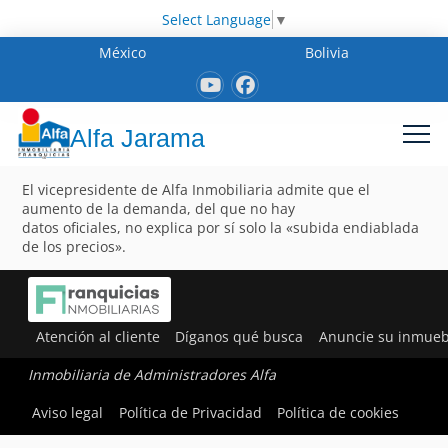
Select Language
▼
México
Bolivia
Alfa Jarama
El vicepresidente de Alfa Inmobiliaria admite que el
aumento de la demanda, del que no hay
datos oficiales, no explica por sí solo la «subida endiablada
de los precios».
Atención al cliente
Díganos qué busca
Anuncie su inmueb
Inmobiliaria de Administradores Alfa
Aviso legal
Política de Privacidad
Política de cookies