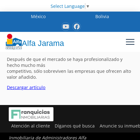
Select Language
▼
México
Bolivia
Alfa Jarama
Después de que el mercado se haya profesionalizado y
hecho mucho más
competitivo, sólo sobreviven las empresas que ofrecen alto
valor añadido.
Descargar artículo
Atención al cliente
Díganos qué busca
Anuncie su inmueb
Inmobiliaria de Administradores Alfa