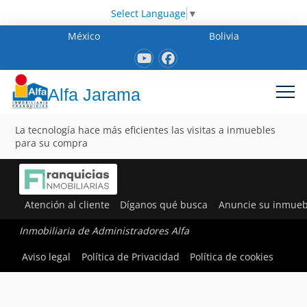
Select Language
▼
México
Bolivia
Alfa Jarama
La tecnología hace más eficientes las visitas a inmuebles
para su compra
Atención al cliente
Díganos qué busca
Anuncie su inmueb
Inmobiliaria de Administradores Alfa
Aviso legal
Política de Privacidad
Política de cookies