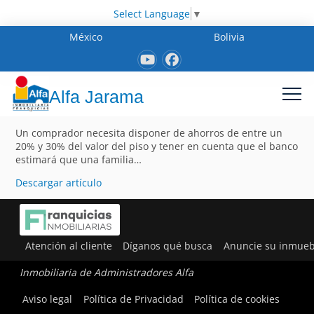
Select Language
▼
México
Bolivia
Alfa Jarama
Un comprador necesita disponer de ahorros de entre un
20% y 30% del valor del piso y tener en cuenta que el banco
estimará que una familia…
Descargar artículo
Atención al cliente
Díganos qué busca
Anuncie su inmueb
Inmobiliaria de Administradores Alfa
Aviso legal
Política de Privacidad
Política de cookies