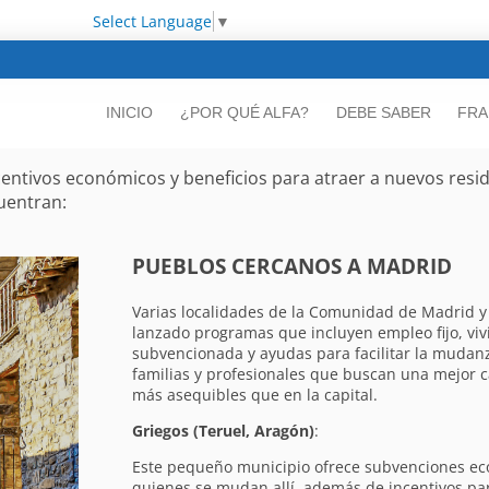
Select Language
▼
INICIO
¿POR QUÉ ALFA?
DEBE SABER
FRA
entivos económicos y beneficios para atraer a nuevos resid
uentran:
PUEBLOS CERCANOS A MADRID
Varias localidades de la Comunidad de Madrid y 
lanzado programas que incluyen empleo fijo, viv
subvencionada y ayudas para facilitar la mudanza
familias y profesionales que buscan una mejor c
más asequibles que en la capital.
Griegos (Teruel, Aragón)
:
Este pequeño municipio ofrece subvenciones ec
quienes se mudan allí, además de incentivos par